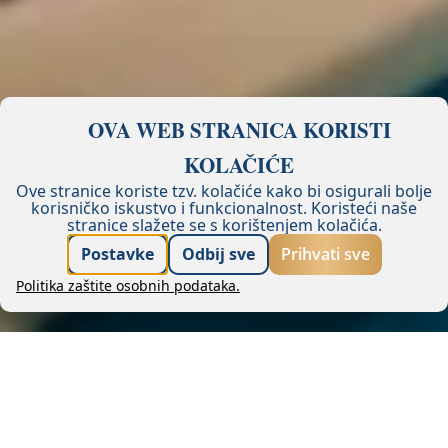
OVA WEB STRANICA KORISTI
KOLAČIĆE
Ove stranice koriste tzv. kolačiće kako bi osigurali bolje
korisničko iskustvo i funkcionalnost.
Koristeći naše
stranice slažete se s korištenjem kolačića.
Garancija najbolje cijene
Postavke
Odbij sve
Prihvati sve
Politika zaštite osobnih podataka.
Rezerviraj
Zatražite ponudu