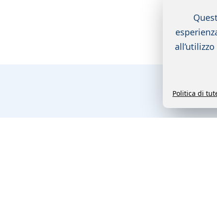
Quest
esperienza
all’utilizz
Politica di tu
Chi siamo
FAQ
Contatto
Come r
Copyright ©
2026
Remisens Hotel Group. All r