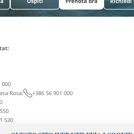
ta
Ospiti
Prenota ora
Richiedi 
tat:
 000
asa Rosa:
+386 56 901 000
0
 550
1 530