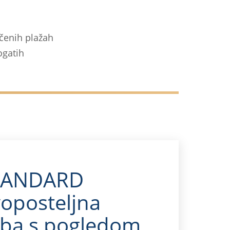
nčenih plažah
ogatih
TANDARD
oposteljna
ba s pogledom