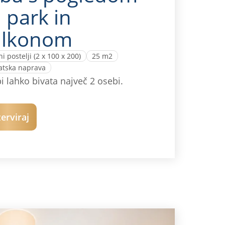
 park in
alkonom
i postelji (2 x 100 x 200)
25 m2
atska naprava
i lahko bivata največ 2 osebi.
erviraj