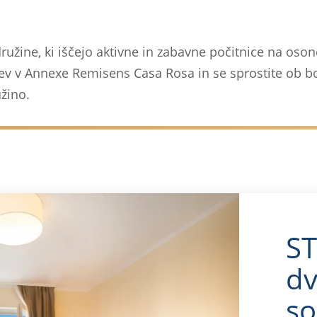
ružine, ki iščejo aktivne in zabavne počitnice na oso
itev v Annexe Remisens Casa Rosa in se sprostite ob b
žino.
S
dv
so