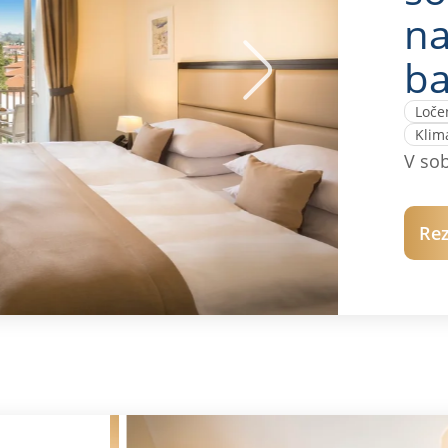
na
b
Ločen
Klim
V sob
Rez