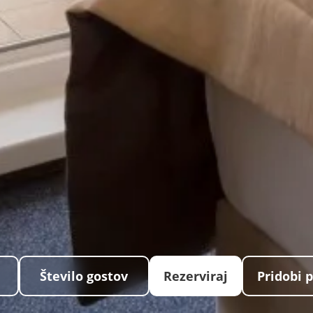
Število gostov
Rezerviraj
Pridobi 