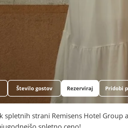
Število gostov
Rezerviraj
Pridobi 
ek spletnih strani Remisens Hotel Group a
jugodnejšo spletno ceno!