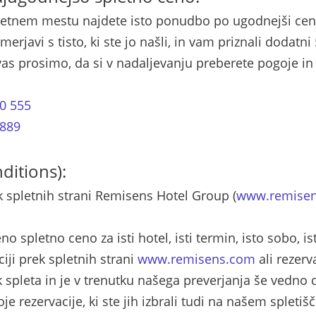
spletnem mestu najdete isto ponudbo po ugodnejši ceni,
javi s tisto, ki ste jo našli, in vam priznali dodatni
 vas prosimo, da si v nadaljevanju preberete pogoje in
0 555
 889
ditions):
k spletnih strani Remisens Hotel Group (
www.remise
 spletno ceno za isti hotel, isti termin, isto sobo, is
iji prek spletnih strani
www.remisens.com
ali rezerv
 spleta in je v trenutku našega preverjanja še vedno
rezervacije, ki ste jih izbrali tudi na našem spletišč