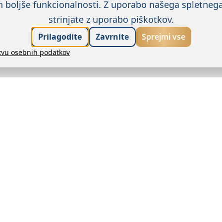
n boljše funkcionalnosti.
Z uporabo našega spletneg
be, ker eden izmed zgoraj navedenih pogojev ni izpo
strinjate z uporabo piškotkov.
ezervacije.
velja v naslednjih primerih:
:
Prilagodite
Zavrnite
Sprejmi vse
ni, ki ne razkriva, v katerem objektu ali kateri vrsti o
stvu osebnih podatkov
ke
j v glasilu ali začasnih akcij rezervacijskega centra
ali posebne promocijske akcije.
 namestitvenem objektu.
ni, ki ponujajo netransparentne cene in storitve.
katerih je ob izpolnjevanju ali objave cen na drugih s
ljene ali zaupne cene, cene, pri katerih je treba biva
 ki se tržijo kot del turističnega paketa z vključenim