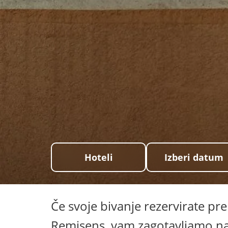
Hoteli
Izberi datum
Če svoje bivanje rezervirate pr
Remisens, vam zagotavljamo na