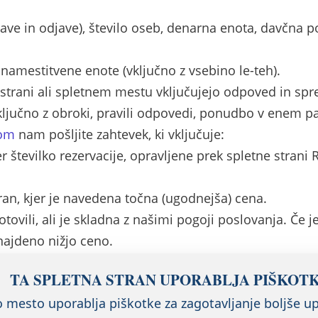
jave in odjave), število oseb, denarna enota, davčna p
 namestitvene enote (vključno z vsebino le-teh).
ni strani ali spletnem mestu vključujejo odpoved in s
ljučno z obroki, pravili odpovedi, ponudbo v enem pa
com
nam pošljite zahtevek, ki vključuje:
er številko rezervacije, opravljene prek spletne strani
an, kjer je navedena točna (ugodnejša) cena.
otovili, ali je skladna z našimi pogoji poslovanja. Če
najdeno nižjo ceno.
bo kontaktiral v roku naslednjih 24 ur. Če našega odgo
TA SPLETNA STRAN UPORABLJA PIŠKOT
vations@remisens.com
ali nas pokličite na (destinaci
o mesto uporablja piškotke za zagotavljanje boljše u