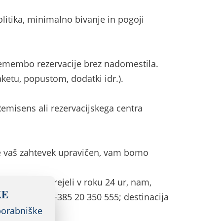
olitika, minimalno bivanje in pogoji
premembo rezervacije brez nadomestila.
ketu, popustom, dodatki idr.).
 Remisens ali rezervacijskega centra
 je vaš zahtevek upravičen, vam bomo
vora niste prejeli v roku 24 ur, nam,
KE
ja Dubrovnik: +385 20 350 555; destinacija
porabniške