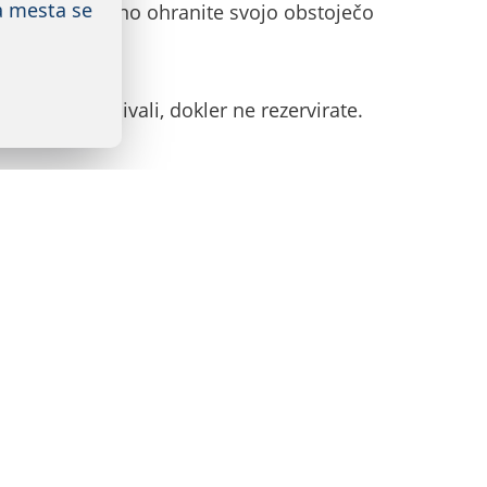
a mesta se
lnjen, še vedno ohranite svojo obstoječo
bjekta boste bivali, dokler ne rezervirate.
pletnih straneh prišlo do tipografskih
nje plačati vnaprej, bivanje ob vnaprej
i drugimi storitvami, korporativnimi