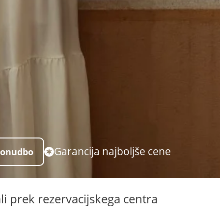
Garancija najboljše cene
ponudbo
li prek rezervacijskega centra