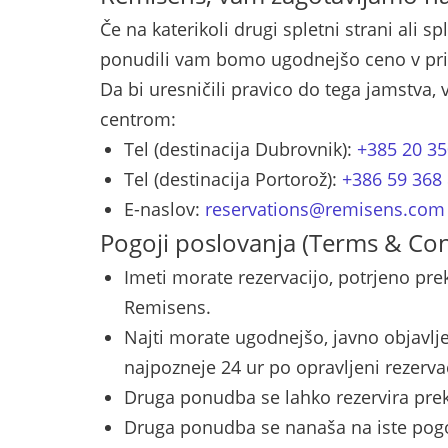
Če na katerikoli drugi spletni strani ali 
ponudili vam bomo ugodnejšo ceno v primer
Da bi uresničili pravico do tega jamstva,
centrom:
Tel (destinacija Dubrovnik):
+385 20 35
Tel (destinacija Portorož):
+386 59 368
E-naslov:
reservations@remisens.com
Pogoji poslovanja (Terms & Con
Imeti morate rezervacijo, potrjeno pre
Remisens.
Najti morate ugodnejšo, javno objavljeno
najpozneje 24 ur po opravljeni rezervac
Druga ponudba se lahko rezervira prek
Druga ponudba se nanaša na iste pogoje 