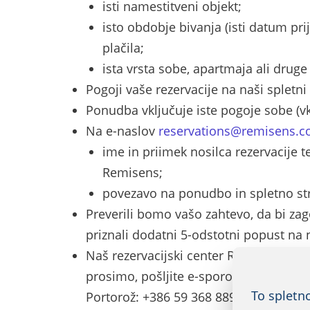
isti namestitveni objekt;
isto obdobje bivanja (isti datum pri
plačila;
ista vrsta sobe, apartmaja ali druge
Pogoji vaše rezervacije na naši splet
Ponudba vključuje iste pogoje sobe (vk
Na e-naslov
reservations@remisens.
ime in priimek nosilca rezervacije t
Remisens;
povezavo na ponudbo in spletno str
Preverili bomo vašo zahtevo, da bi zag
priznali dodatni 5-odstotni popust na 
Naš rezervacijski center Remisens vas 
prosimo, pošljite e-sporočilo na
reser
To spletn
Portorož: +386 59 368 889)