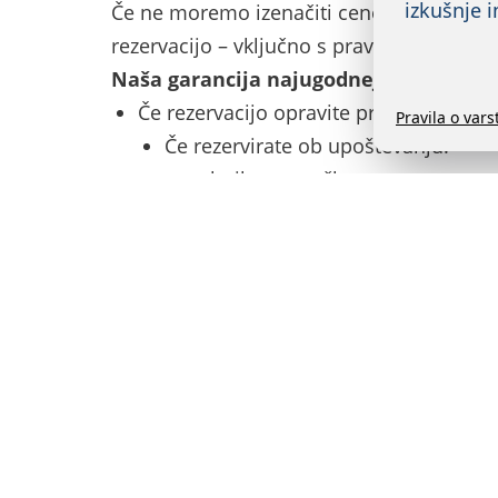
izkušnje i
Če ne moremo izenačiti cene druge ponud
rezervacijo – vključno s pravili odpovedi r
Naša garancija najugodnejše cene
ne 
Če rezervacijo opravite prek spletne stra
Pravila o var
Če rezervirate ob upoštevanju:
posebnih cen za člane
posebnih cen za pogoste uporabni
točk zvestobe, promocijskih kod, akci
kateregakoli nagradnega programa 
Če nas ne kontaktirate pred prijavo v
Garancija se ne nanaša na spletne stra
Garancija se ne nanaša na primere, pri 
napak.
Garancija se ne nanaša na javno neobjav
plačanem darilnem bonu, hotelske sobe,