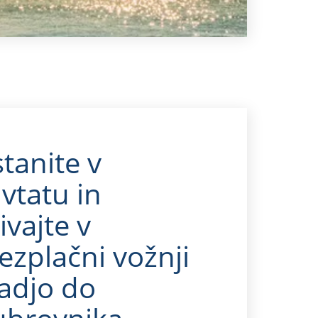
tanite v
vtatu in
ivajte v
ezplačni vožnji
ladjo do