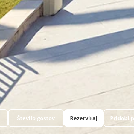
Število gostov
Rezerviraj
Pridobi 