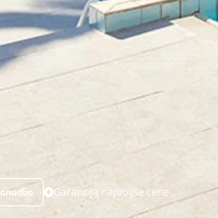
Garancija najboljše cene
ponudbo