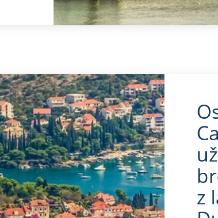
Os
Ca
už
br
z 